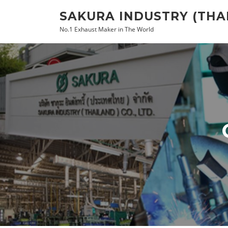
Skip
SAKURA INDUSTRY (THAI
to
No.1 Exhaust Maker in The World
content